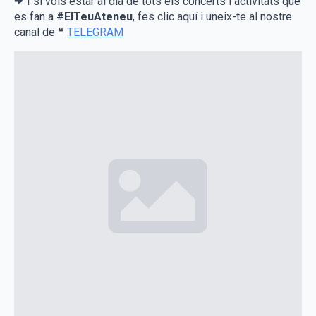
🠞 I si vols estar al dia de tots els concerts i activitats que
es fan a
#ElTeuAteneu
, fes clic aquí i uneix-te al nostre
canal de ❝
TELEGRAM