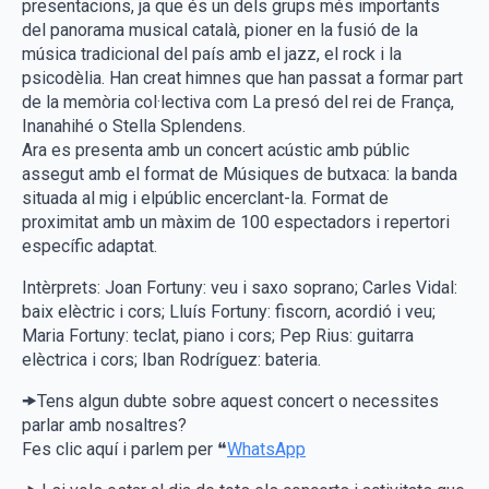
presentacions, ja que és un dels grups més importants
del panorama musical català, pioner en la fusió de la
música tradicional del país amb el jazz, el rock i la
psicodèlia. Han creat himnes que han passat a formar part
de la memòria col·lectiva com La presó del rei de França,
Inanahihé o Stella Splendens.
Ara es presenta amb un concert acústic amb públic
assegut amb el format de Músiques de butxaca: la banda
situada al mig i elpúblic encerclant-la. Format de
proximitat amb un màxim de 100 espectadors i repertori
específic adaptat.
Intèrprets: Joan Fortuny: veu i saxo soprano; Carles Vidal:
baix elèctric i cors; Lluís Fortuny: fiscorn, acordió i veu;
Maria Fortuny: teclat, piano i cors; Pep Rius: guitarra
elèctrica i cors; Iban Rodríguez: bateria.
🠞Tens algun dubte sobre aquest concert o necessites
parlar amb nosaltres?
Fes clic aquí i parlem per ❝
WhatsApp