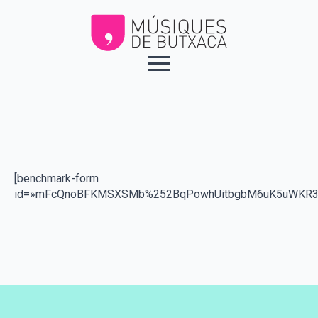
[benchmark-form
id=»mFcQnoBFKMSXSMb%252BqPowhUitbgbM6uK5uWKR3