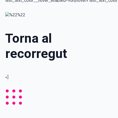
text_text_color__hover_enabled=»on|hover» text_text_col
Torna al
recorregut
«]