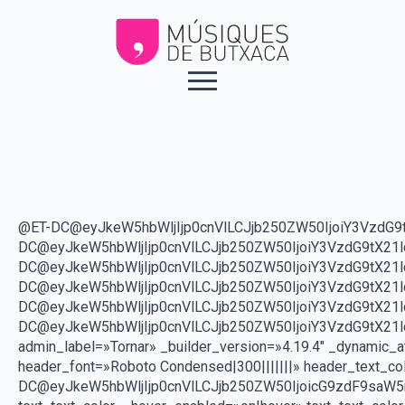
@ET-DC@eyJkeW5hbWljIjp0cnVlLCJjb250ZW50IjoiY3VzdG9t
DC@eyJkeW5hbWljIjp0cnVlLCJjb250ZW50IjoiY3VzdG9tX21l
DC@eyJkeW5hbWljIjp0cnVlLCJjb250ZW50IjoiY3VzdG9tX2
DC@eyJkeW5hbWljIjp0cnVlLCJjb250ZW50IjoiY3VzdG9tX21
DC@eyJkeW5hbWljIjp0cnVlLCJjb250ZW50IjoiY3VzdG9tX21l
DC@eyJkeW5hbWljIjp0cnVlLCJjb250ZW50IjoiY3VzdG9tX21
admin_label=»Tornar» _builder_version=»4.19.4″ _dynamic_a
header_font=»Roboto Condensed|300|||||||» header_text_c
DC@eyJkeW5hbWljIjp0cnVlLCJjb250ZW50IjoicG9zdF9saW5rX