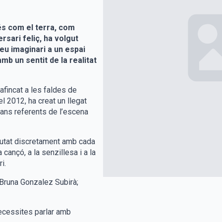
és com el terra, com
rsari feliç, ha volgut
seu imaginari a un espai
amb un sentit de la realitat
afincat a les faldes de
l 2012, ha creat un llegat
rans referents de l’escena
 mutat discretament amb cada
cançó, a la senzillesa i a la
i.
. Bruna Gonzalez Subirà;
ecessites parlar amb