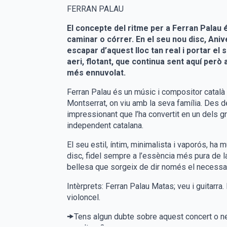
FERRAN PALAU
El concepte del ritme per a Ferran Palau 
caminar o córrer. En el seu nou disc, Anive
escapar d’aquest lloc tan real i portar el 
aeri, flotant, que continua sent aquí però 
més ennuvolat.
Ferran Palau és un músic i compositor català 
Montserrat, on viu amb la seva família. Des de
impressionant que l’ha convertit en un dels g
independent catalana.
El seu estil, íntim, minimalista i vaporós, ha
disc, fidel sempre a l’essència més pura de la 
bellesa que sorgeix de dir només el necessar
Intèrprets: Ferran Palau Matas; veu i guitarra
violoncel.
🠞Tens algun dubte sobre aquest concert o n